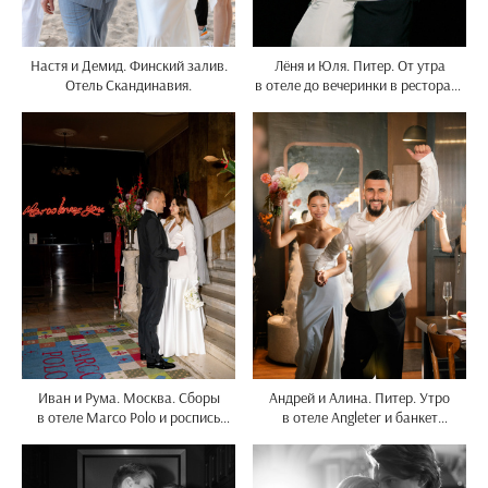
Настя и Демид. Финский залив.
Лёня и Юля. Питер. От утра
Отель Скандинавия.
в отеле до вечеринки в ресторане
на заливе. Цифра и плёнка.
Иван и Рума. Москва. Сборы
Андрей и Алина. Питер. Утро
в отеле Marco Polo и роспись
в отеле Angleter и банкет
в особняке Спиридонова.
в Сезонах. Цифра и плёнка.